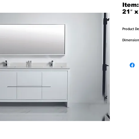
Item
21″ x
Product De
Dimensions