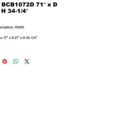
: BCB1072D 71″ x D
 H 34-1/4″
scription: 110301
: 71″ x D 21″ x H 34-1/4″